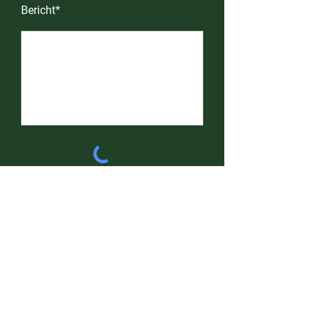
Bericht*
VERZENDEN
Bel of mail mij
info@smaalvvebeheer.nl